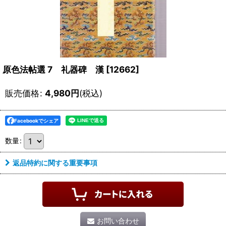
原色法帖選 7 礼器碑 漢
[
12662
]
販売価格
:
4,980
円
(税込)
Facebookでシェア
数量
:
返品特約に関する重要事項
お問い合わせ