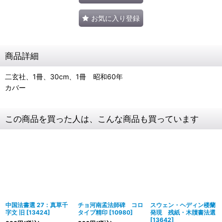
お気に入り登録
商品詳細
二玄社、1冊、30cm、1冊 昭和60年
カバー
この商品を買った人は、こんな商品も買っています
中国法書選 27：真草千
チョ河南孟法師碑 コロ
スウェン・ヘディン楼蘭
字文 旧
[
13424
]
タイプ精印
[
10980
]
発現 残紙・木牘書法選
[
13642
]