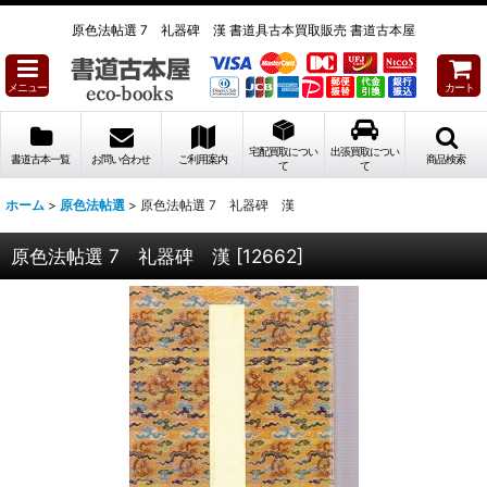
原色法帖選 7 礼器碑 漢 書道具古本買取販売 書道古本屋
メニュー
カート
宅配買取につい
出張買取につい
書道古本一覧
お問い合わせ
ご利用案内
商品検索
て
て
ホーム
>
原色法帖選
>
原色法帖選 7 礼器碑 漢
原色法帖選 7 礼器碑 漢
[
12662
]