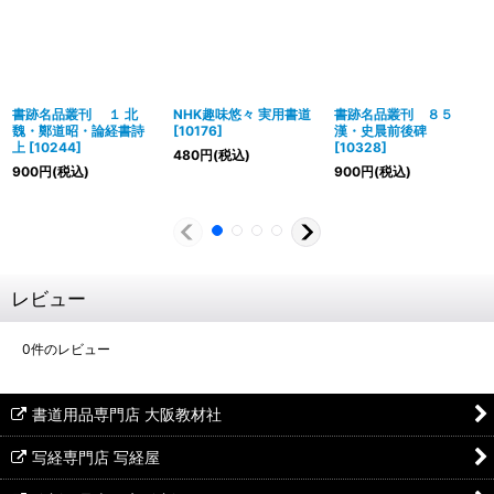
書跡名品叢刊 １ 北
NHK趣味悠々 実用書道
書跡名品叢刊 ８５
魏・鄭道昭・論経書詩
[
10176
]
漢・史晨前後碑
上
[
10244
]
[
10328
]
480
円
(税込)
900
円
(税込)
900
円
(税込)
レビュー
0
件のレビュー
書道用品専門店 大阪教材社
写経専門店 写経屋