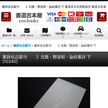
書跡名品叢刊 ２ 北魏・鄭道昭・論経書詩 下 書道具古本買取販売 書道古本屋
メニュー
カート
宅配買取につい
出張買取につい
書道古本一覧
お問い合わせ
ご利用案内
商品検索
て
て
ホーム
>
書跡名品叢刊
>
書跡名品叢刊 ２ 北魏・鄭道昭・論経書詩 下
書跡名品叢刊 ２ 北魏・鄭道昭・論経書詩 下
[
10245
]