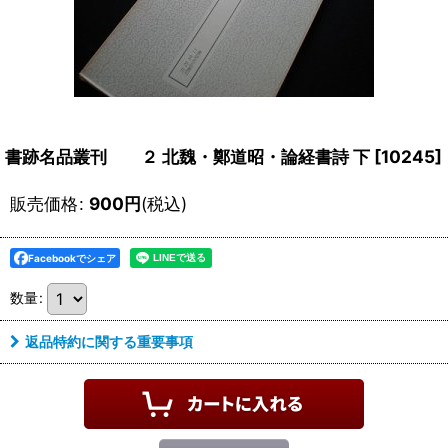
書跡名品叢刊 ２ 北魏・鄭道昭・論経書詩 下
[
10245
]
販売価格
:
900
円
(税込)
Facebookでシェア
数量
:
返品特約に関する重要事項