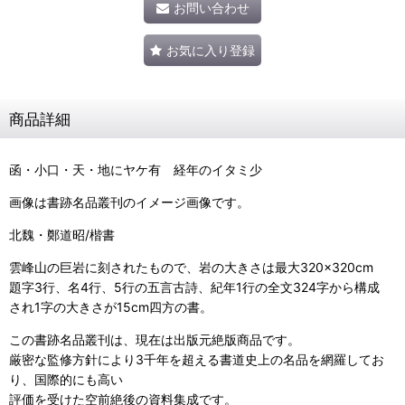
お問い合わせ
お気に入り登録
商品詳細
函・小口・天・地にヤケ有 経年のイタミ少
画像は書跡名品叢刊のイメージ画像です。
北魏・鄭道昭/楷書
雲峰山の巨岩に刻されたもので、岩の大きさは最大320×320cm
題字3行、名4行、5行の五言古詩、紀年1行の全文324字から構成
され1字の大きさが15cm四方の書。
この書跡名品叢刊は、現在は出版元絶版商品です。
厳密な監修方針により3千年を超える書道史上の名品を網羅してお
り、国際的にも高い
評価を受けた空前絶後の資料集成です。