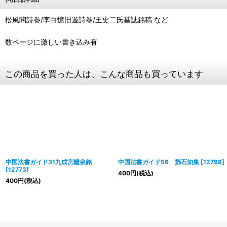
松風閣詩巻/李白憶旧遊詩巻/王史二氏墓誌銘稿 など
数ページに激しい書き込み有
この商品を買った人は、こんな商品も買っています
中国法書ガイド31九成宮醴泉銘
中国法書ガイド56 鄧石如集
[
12798
]
[
12773
]
400
円
(税込)
400
円
(税込)