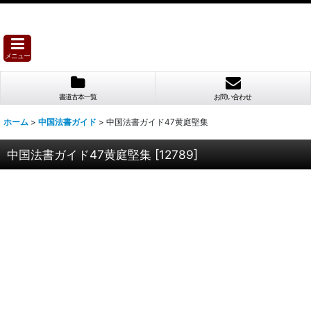
メニュー
書道古本一覧
お問い合わせ
ホーム
>
中国法書ガイド
>
中国法書ガイド47黄庭堅集
中国法書ガイド47黄庭堅集
[
12789
]