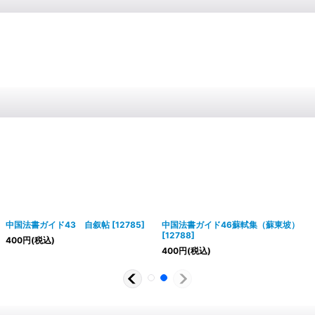
中国法書ガイド43 自叙帖
[
12785
]
中国法書ガイド46蘇軾集（蘇東坡）
[
12788
]
400
円
(税込)
400
円
(税込)