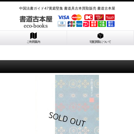
中国法書ガイド47黄庭堅集 書道具古本買取販売 書道古本屋
ご利用案内
宅配買取について