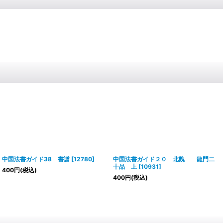
中国法書ガイド38 書譜
[
12780
]
中国法書ガイド２０ 北魏 龍門二
十品 上
[
10931
]
400
円
(税込)
400
円
(税込)