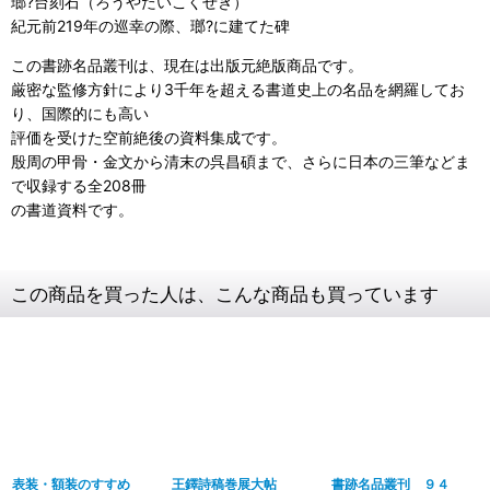
瑯?台刻石（ろうやたいこくせき）
紀元前219年の巡幸の際、瑯?に建てた碑
この書跡名品叢刊は、現在は出版元絶版商品です。
厳密な監修方針により3千年を超える書道史上の名品を網羅してお
り、国際的にも高い
評価を受けた空前絶後の資料集成です。
殷周の甲骨・金文から清末の呉昌碩まで、さらに日本の三筆などま
で収録する全208冊
の書道資料です。
この商品を買った人は、こんな商品も買っています
表装・額装のすすめ
王鐸詩稿巻展大帖
書跡名品叢刊 ９４