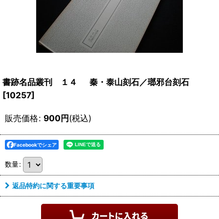
書跡名品叢刊 １４ 秦・泰山刻石／瑯邪台刻石
[
10257
]
販売価格
:
900
円
(税込)
Facebookでシェア
数量
:
返品特約に関する重要事項