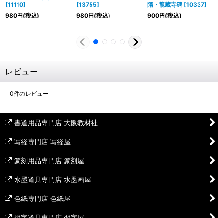
[
11110
]
[
13755
]
隋・龍蔵寺碑
[
10337
]
980
円
(税込)
980
円
(税込)
900
円
(税込)
レビュー
0
件のレビュー
書道用品専門店 大阪教材社
写経専門店 写経屋
篆刻用品専門店 篆刻屋
水墨道具専門店 水墨画屋
色紙専門店 色紙屋
習字道具専門店 習字屋