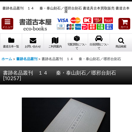
書跡名品叢刊 １４ 秦・泰山刻石／瑯邪台刻石 書道具古本買取販売 書道古本
屋
メニュー
カート
宅配買取につい
出張買取につい
書道古本一覧
お問い合わせ
ご利用案内
商品検索
て
て
ホーム
>
書跡名品叢刊
>
書跡名品叢刊 １４ 秦・泰山刻石／瑯邪台刻石
書跡名品叢刊 １４ 秦・泰山刻石／瑯邪台刻石
[
10257
]