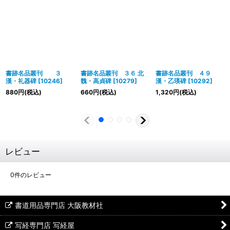
書跡名品叢刊 ３
書跡名品叢刊 ３６ 北
書跡名品叢刊 ４９
漢・礼器碑
[
10246
]
魏・高貞碑
[
10279
]
漢・乙瑛碑
[
10292
]
880
円
(税込)
660
円
(税込)
1,320
円
(税込)
レビュー
0
件のレビュー
書道用品専門店 大阪教材社
写経専門店 写経屋