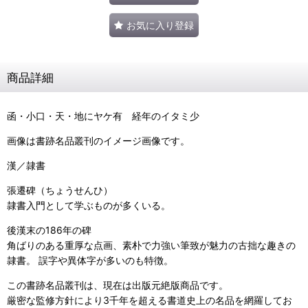
お気に入り登録
商品詳細
函・小口・天・地にヤケ有 経年のイタミ少
画像は書跡名品叢刊のイメージ画像です。
漢／隷書
張遷碑（ちょうせんひ）
隷書入門として学ぶものが多くいる。
後漢末の186年の碑
角ばりのある重厚な点画、素朴で力強い筆致が魅力の古拙な趣きの
隷書。 誤字や異体字が多いのも特徴。
この書跡名品叢刊は、現在は出版元絶版商品です。
厳密な監修方針により3千年を超える書道史上の名品を網羅してお