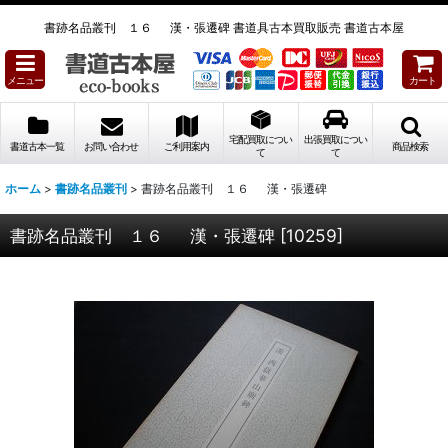
書跡名品叢刊 １６ 漢・張遷碑 書道具古本買取販売 書道古本屋
メニュー
カート
宅配買取につい
出張買取につい
書道古本一覧
お問い合わせ
ご利用案内
商品検索
て
て
ホーム
>
書跡名品叢刊
>
書跡名品叢刊 １６ 漢・張遷碑
書跡名品叢刊 １６ 漢・張遷碑
[
10259
]