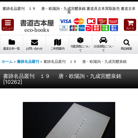
書跡名品叢刊 １９ 唐・欧陽詢・九成宮醴泉銘 書道具古本買取販売 書道古本
屋
メニュー
カート
宅配買取につい
出張買取につい
書道古本一覧
お問い合わせ
ご利用案内
商品検索
て
て
ホーム
>
書跡名品叢刊
>
書跡名品叢刊 １９ 唐・欧陽詢・九成宮醴泉銘
書跡名品叢刊 １９ 唐・欧陽詢・九成宮醴泉銘
[
10262
]