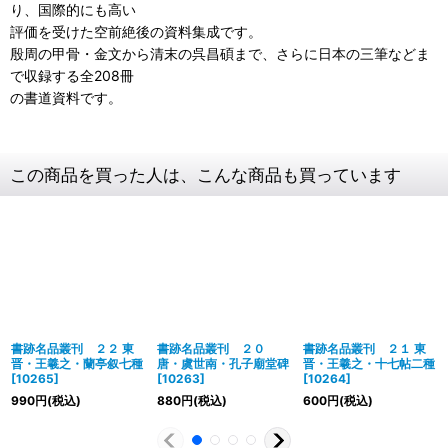
り、国際的にも高い
評価を受けた空前絶後の資料集成です。
殷周の甲骨・金文から清末の呉昌碩まで、さらに日本の三筆などま
で収録する全208冊
の書道資料です。
この商品を買った人は、こんな商品も買っています
書跡名品叢刊 ２２ 東
書跡名品叢刊 ２０
書跡名品叢刊 ２１ 東
晋・王羲之・蘭亭叙七種
唐・虞世南・孔子廟堂碑
晋・王羲之・十七帖二種
[
10265
]
[
10263
]
[
10264
]
990
円
(税込)
880
円
(税込)
600
円
(税込)