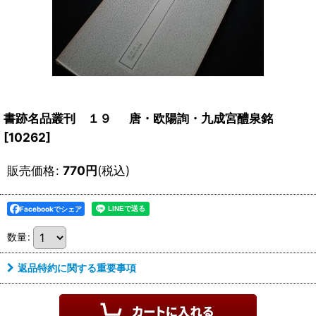
書跡名品叢刊 １９ 唐・欧陽詢・九成宮醴泉銘
[
10262
]
販売価格
:
770
円
(税込)
Facebookでシェア
数量
:
返品特約に関する重要事項