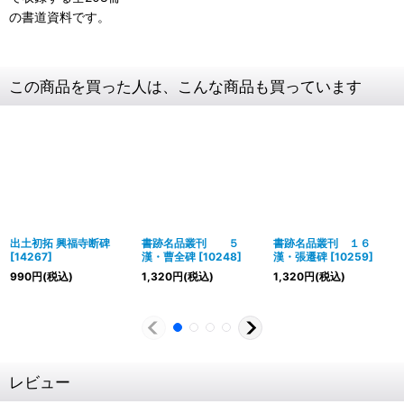
の書道資料です。
この商品を買った人は、こんな商品も買っています
出土初拓 興福寺断碑
書跡名品叢刊 ５
書跡名品叢刊 １６
[
14267
]
漢・曹全碑
[
10248
]
漢・張遷碑
[
10259
]
990
円
(税込)
1,320
円
(税込)
1,320
円
(税込)
レビュー