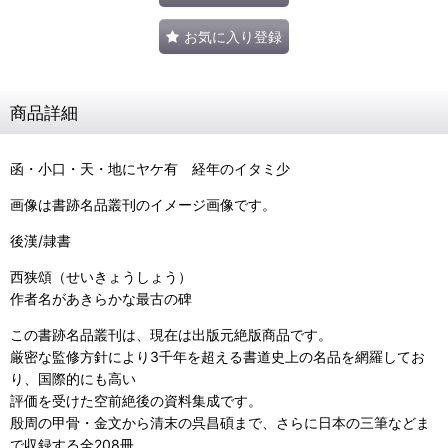
お気に入り登録
商品詳細
函・小口・天・地にヤケ有 経年のイタミ少
画像は書跡名品叢刊のイメージ画像です。
後漢/隷書
西狭頌（せいきょうしょう）
作者名があきらかな最古の碑
この書跡名品叢刊は、現在は出版元絶版商品です。
厳密な監修方針により3千年を超える書道史上の名品を網羅してお
り、国際的にも高い
評価を受けた空前絶後の資料集成です。
殷周の甲骨・金文から清末の呉昌碩まで、さらに日本の三筆などま
で収録する全208冊