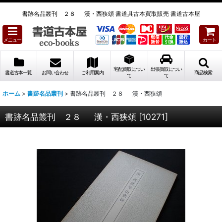
書跡名品叢刊 ２８ 漢・西狭頌 書道具古本買取販売 書道古本屋
メニュー
カート
宅配買取につい
出張買取につい
書道古本一覧
お問い合わせ
ご利用案内
商品検索
て
て
ホーム
>
書跡名品叢刊
>
書跡名品叢刊 ２８ 漢・西狭頌
書跡名品叢刊 ２８ 漢・西狭頌
[
10271
]