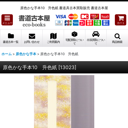
原色かな手本10 升色紙 書道具古本買取販売 書道古本屋
メニュー
カート
宅配買取につい
出張買取につい
書道古本一覧
お問い合わせ
ご利用案内
商品検索
て
て
ホーム
>
原色かな手本
>
原色かな手本10 升色紙
原色かな手本10 升色紙
[
13023
]