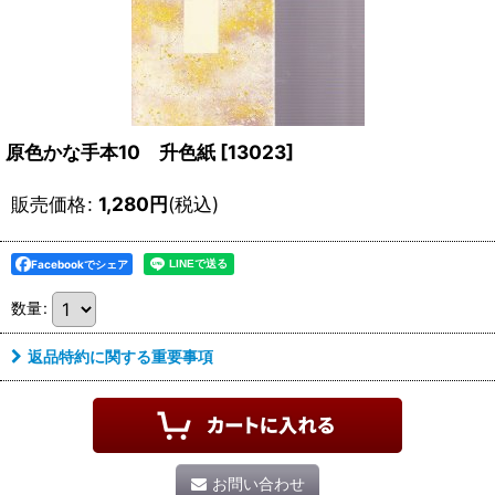
原色かな手本10 升色紙
[
13023
]
販売価格
:
1,280
円
(税込)
Facebookでシェア
数量
:
返品特約に関する重要事項
お問い合わせ