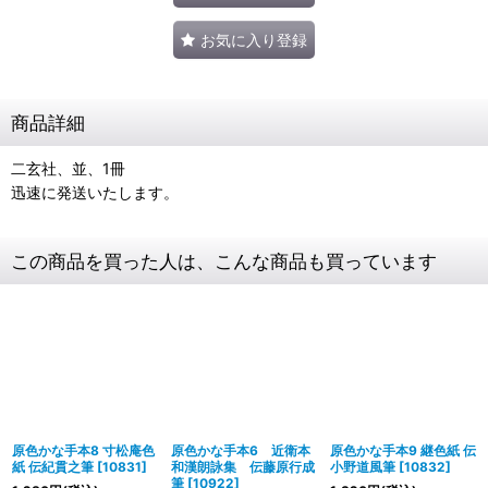
お気に入り登録
商品詳細
二玄社、並、1冊
迅速に発送いたします。
この商品を買った人は、こんな商品も買っています
原色かな手本8 寸松庵色
原色かな手本6 近衛本
原色かな手本9 継色紙 伝
紙 伝紀貫之筆
[
10831
]
和漢朗詠集 伝藤原行成
小野道風筆
[
10832
]
筆
[
10922
]