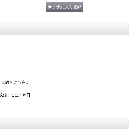
お気に入り登録
、国際的にも高い
録する全208冊