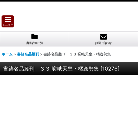
メニュー
書道古本一覧
お問い合わせ
ホーム
>
書跡名品叢刊
>
書跡名品叢刊 ３３ 嵯峨天皇・橘逸勢集
書跡名品叢刊 ３３ 嵯峨天皇・橘逸勢集
[
10276
]