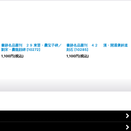
書跡名品叢刊 ２９ 東晋・爨宝子碑／
書跡名品叢刊 ４２ 漢・開通褒斜道
劉宋・爨龍顔碑
[
10272
]
刻石
[
10285
]
1,100
円
(税込)
1,100
円
(税込)