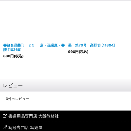
書跡名品叢刊 ２５ 唐・孫過庭・書
墨 第70号 高野切
[
11804
]
譜
[
10268
]
990
円
(税込)
880
円
(税込)
レビュー
0
件のレビュー
書道用品専門店 大阪教材社
写経専門店 写経屋