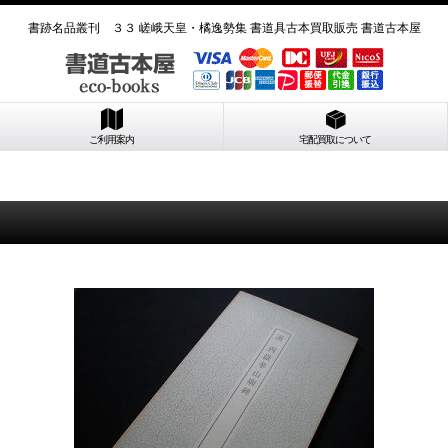
書跡名品叢刊 ３３ 嵯峨天皇・橘逸勢集 書道具古本買取販売 書道古本屋
ご利用案内
宅配買取について