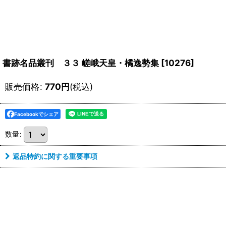
書跡名品叢刊 ３３ 嵯峨天皇・橘逸勢集
[
10276
]
販売価格
:
770
円
(税込)
Facebookでシェア
数量
:
返品特約に関する重要事項