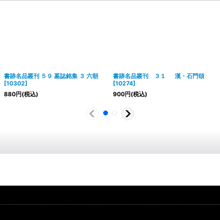
書跡名品叢刊 ５９ 墓誌銘集 ３ 六朝
書跡名品叢刊 ３１ 漢・石門頌
[
10302
]
[
10274
]
880
円
(税込)
900
円
(税込)