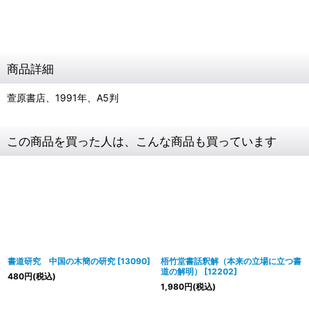
商品詳細
萱原書店、1991年、A5判
この商品を買った人は、こんな商品も買っています
書道研究 中国の木簡の研究
[
13090
]
梧竹堂書話釈解（本来の立場に立つ書
道の解明）
[
12202
]
480
円
(税込)
1,980
円
(税込)