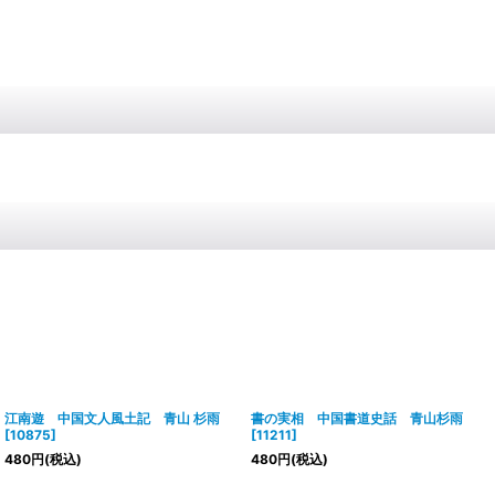
江南遊 中国文人風土記 青山 杉雨
書の実相 中国書道史話 青山杉雨
[
10875
]
[
11211
]
480
円
(税込)
480
円
(税込)