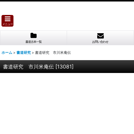
メニュー
書道古本一覧
お問い合わせ
ホーム
>
書道研究
>
書道研究 市川米庵伝
書道研究 市川米庵伝
[
13081
]