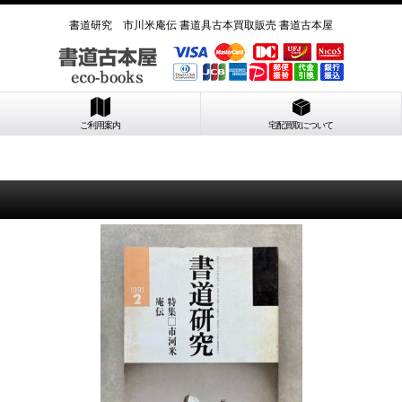
書道研究 市川米庵伝 書道具古本買取販売 書道古本屋
ご利用案内
宅配買取について