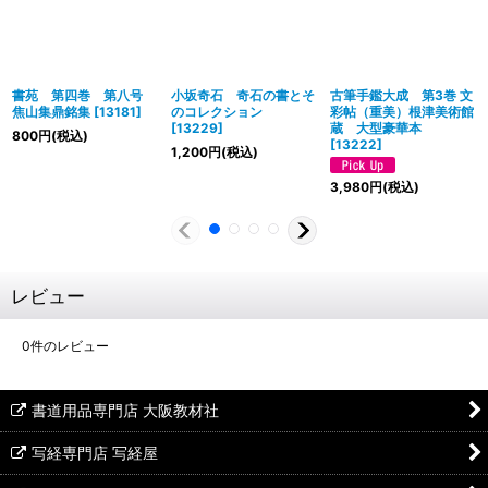
書苑 第四巻 第八号
小坂奇石 奇石の書とそ
古筆手鑑大成 第3巻 文
焦山集鼎銘集
[
13181
]
のコレクション
彩帖（重美）根津美術館
[
13229
]
蔵 大型豪華本
800
円
(税込)
[
13222
]
1,200
円
(税込)
3,980
円
(税込)
レビュー
0
件のレビュー
書道用品専門店 大阪教材社
写経専門店 写経屋