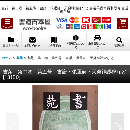
書苑 第二巻 第五号 書譜・張遷碑・天発神讖碑など 書道具古本買取販売 書道
古本屋
メニュー
カート
宅配買取につい
出張買取につい
書道古本一覧
お問い合わせ
ご利用案内
商品検索
て
て
ホーム
>
書苑
>
書苑 第二巻 第五号 書譜・張遷碑・天発神讖碑など
書苑 第二巻 第五号 書譜・張遷碑・天発神讖碑など
[
13180
]