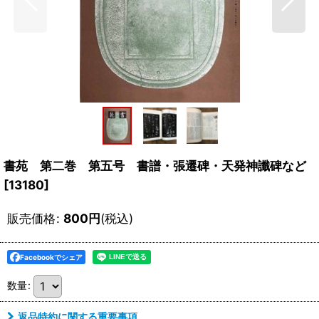
書苑 第二巻 第五号 書譜・張遷碑・天発神讖碑など
[
13180
]
販売価格
:
800
円
(税込)
Facebookでシェア
数量
:
返品特約に関する重要事項