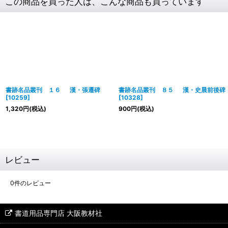
この商品を買った人は、こんな商品も買っています
書跡名品叢刊 １６ 漢・張遷碑
書跡名品叢刊 ８５ 漢・史晨前後碑
[
10259
]
[
10328
]
1,320
円
(税込)
900
円
(税込)
レビュー
0
件のレビュー
書道用品専門店 大阪教材社