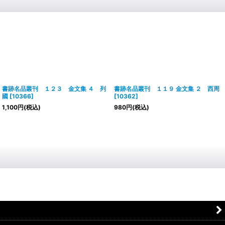
書跡名品叢刊 １２３ 金文集 ４ 列
書跡名品叢刊 １１９ 金文集 ２ 西周
國
[
10366
]
[
10362
]
1,100
円
(税込)
980
円
(税込)