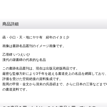
商品詳細
函・小口・天・地にヤケ有 経年のイタミ少
画像は書跡名品叢刊のイメージ画像です。
乙瑛碑 いつえいひ
漢代の隷書碑の代表的な名品
この書跡名品叢刊は、現在は出版元絶版商品です。
厳密な監修方針により3千年を超える書道史上の名品を網羅しており
評価を受けた空前絶後の資料集成です。
殷周の甲骨・金文から清末の呉昌碩まで、さらに日本の三筆などまで収
の書道資料です。