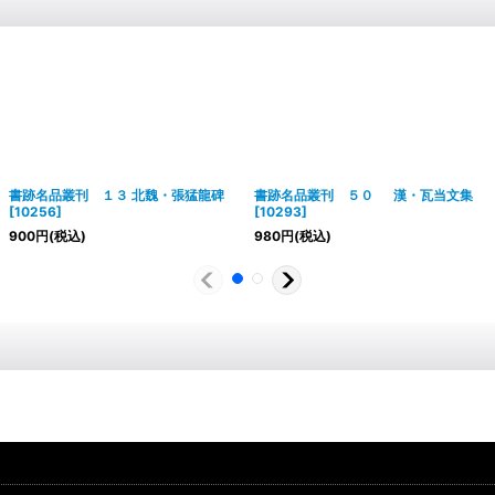
書跡名品叢刊 １３ 北魏・張猛龍碑
書跡名品叢刊 ５０ 漢・瓦当文集
[
10256
]
[
10293
]
900
円
(税込)
980
円
(税込)