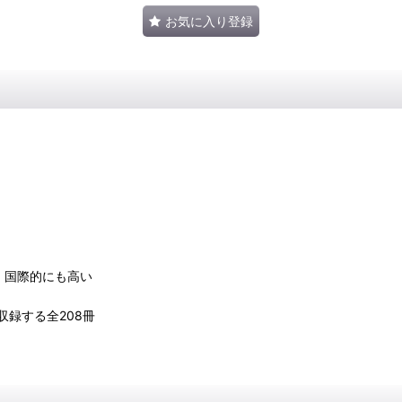
お気に入り登録
、国際的にも高い
録する全208冊