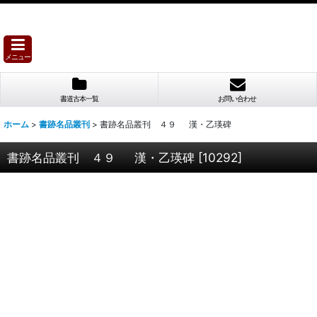
メニュー
書道古本一覧
お問い合わせ
ホーム
>
書跡名品叢刊
>
書跡名品叢刊 ４９ 漢・乙瑛碑
書跡名品叢刊 ４９ 漢・乙瑛碑
[
10292
]