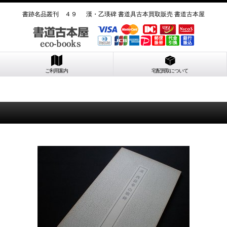
書跡名品叢刊 ４９ 漢・乙瑛碑 書道具古本買取販売 書道古本屋
ご利用案内
宅配買取について