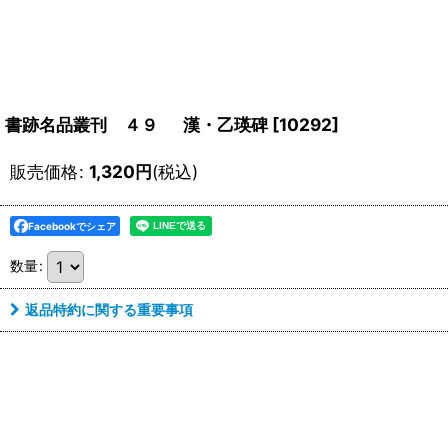
書跡名品叢刊 ４９ 漢・乙瑛碑
[
10292
]
販売価格
:
1,320
円
(税込)
Facebookでシェア
数量
:
返品特約に関する重要事項