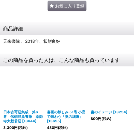
お気に入り登録
商品詳細
天来書院 、2018年、状態良好
この商品を買った人は、こんな商品も買っています
日本古写経集成 第6
書画の娯しみ 51号 小品
書のイメージ
[
13254
]
巻 伝朝野魚養筆 薬師
で味わう「奥の細道」
800
円
(税込)
寺大般若経
[
13644
]
[
13655
]
3,300
円
(税込)
480
円
(税込)