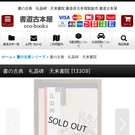
書の古典 礼器碑 天来書院 書道具古本買取販売 書道古本屋
メニュー
カート
宅配買取につい
出張買取につい
書道古本一覧
お問い合わせ
ご利用案内
商品検索
て
て
ホーム
>
書の古典シリーズ
>
書の古典 礼器碑 天来書院
書の古典 礼器碑 天来書院
[
13309
]