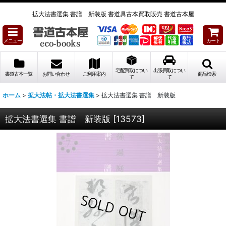
拡大法書選集 書譜 新装版 書道具古本買取販売 書道古本屋
メニュー
カート
宅配買取につい
出張買取につい
書道古本一覧
お問い合わせ
ご利用案内
商品検索
て
て
ホーム
>
拡大法帖・拡大法書選集
>
拡大法書選集 書譜 新装版
拡大法書選集 書譜 新装版
[
13573
]