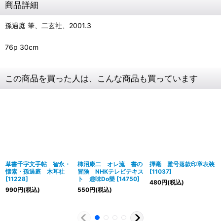
商品詳細
孫過庭 筆、二玄社、2001.3
76p 30cm
この商品を買った人は、こんな商品も買っています
草書千字文手帖 智永・
柿沼康二 オレ流 書の
揮毫 雅号落款印章表装
懐素・孫過庭 木耳社
冒険 NHKテレビテキス
[
11037
]
[
11228
]
ト 趣味Do樂
[
14750
]
480
円
(税込)
990
円
(税込)
550
円
(税込)