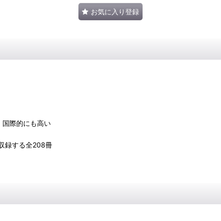
お気に入り登録
、国際的にも高い
録する全208冊