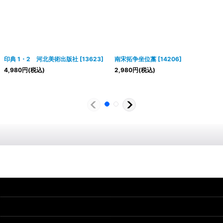
印典 1・2 河北美術出版社
[
13623
]
南宋拓争坐位藁
[
14206
]
4,980
円
(税込)
2,980
円
(税込)