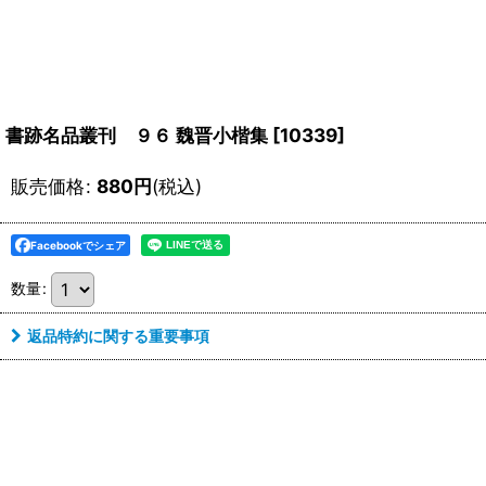
書跡名品叢刊 ９６ 魏晋小楷集
[
10339
]
販売価格
:
880
円
(税込)
Facebookでシェア
数量
:
返品特約に関する重要事項