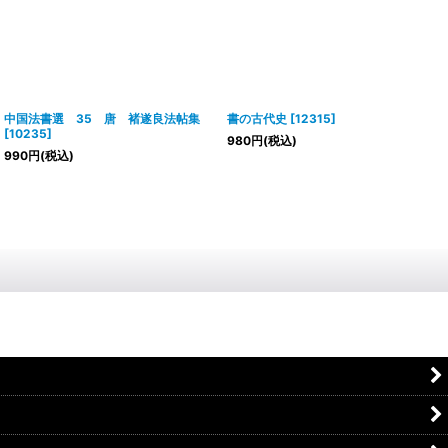
中国法書選 35 唐 褚遂良法帖集
書の古代史
[
12315
]
[
10235
]
980
円
(税込)
990
円
(税込)