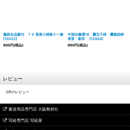
書跡名品叢刊 ７９ 晋唐小楷集十一種
中国法書選19 爨宝子碑・爨龍顔碑
[
10322
]
東晋・劉宋
[
12054
]
900
円
(税込)
990
円
(税込)
レビュー
0
件のレビュー
書道用品専門店 大阪教材社
写経専門店 写経屋