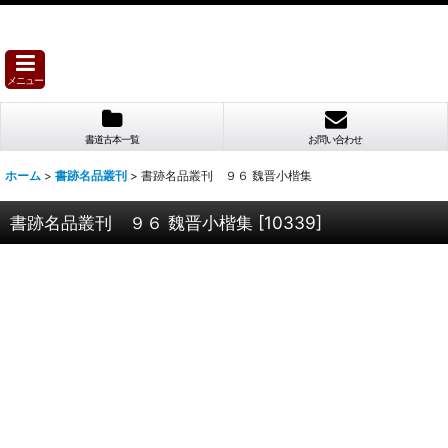
メニュー
書道古本一覧
お問い合わせ
ホーム
>
書跡名品叢刊
>
書跡名品叢刊 ９６ 魏晋小楷集
書跡名品叢刊 ９６ 魏晋小楷集
[
10339
]