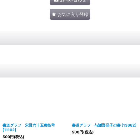
お気に入り登録
書道グラフ 宋賢六十五種抜萃
書道グラフ 与謝野晶子の書
[
13682
]
[
11102
]
500
円
(税込)
500
円
(税込)