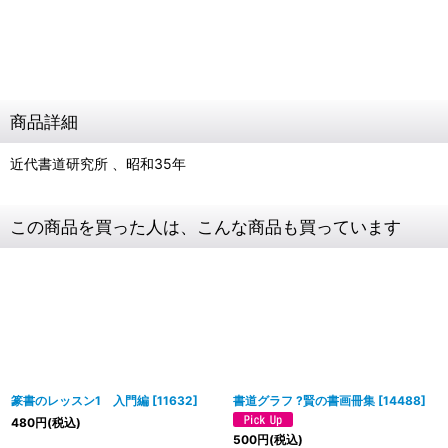
商品詳細
近代書道研究所 、昭和35年
この商品を買った人は、こんな商品も買っています
篆書のレッスン1 入門編
[
11632
]
書道グラフ ?賢の書画冊集
[
14488
]
480
円
(税込)
500
円
(税込)