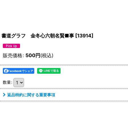
書道グラフ 金冬心六朝名賢■事
[
13914
]
販売価格
:
500
円
(税込)
Facebookでシェア
数量
:
返品特約に関する重要事項