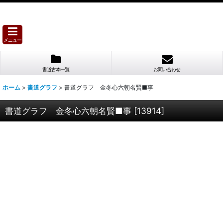
メニュー
書道古本一覧
お問い合わせ
ホーム
>
書道グラフ
>
書道グラフ 金冬心六朝名賢■事
書道グラフ 金冬心六朝名賢■事
[
13914
]