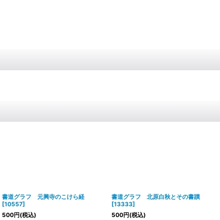
書道グラフ 元興寺のこけら経
書道グラフ 北原白秋とその書蹟
[
10557
]
[
13333
]
500
円
(税込)
500
円
(税込)