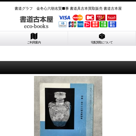
書道グラフ 金冬心六朝名賢■事 書道具古本買取販売 書道古本屋
ご利用案内
宅配買取について