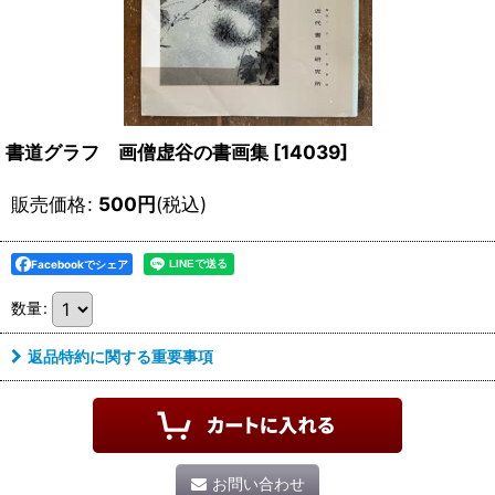
書道グラフ 画僧虚谷の書画集
[
14039
]
販売価格
:
500
円
(税込)
Facebookでシェア
数量
:
返品特約に関する重要事項
お問い合わせ