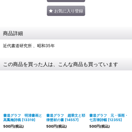
お気に入り登録
商品詳細
近代書道研究所 、昭和35年
この商品を買った人は、こんな商品も買っています
書道グラフ 明清書画と
書道グラフ 趙乗文と耶
書道グラフ 元・張雨・
高鳳翰詩稿
[
13319
]
律楚材の書
[
14557
]
七言律詩幅
[
12355
]
500
円
(税込)
500
円
(税込)
500
円
(税込)