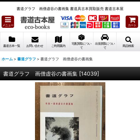
書道グラフ 画僧虚谷の書画集 書道具古本買取販売 書道古本屋
メニュー
カート
宅配買取につい
出張買取につい
書道古本一覧
お問い合わせ
ご利用案内
商品検索
て
て
ホーム
>
書道グラフ
>
書道グラフ 画僧虚谷の書画集
書道グラフ 画僧虚谷の書画集
[
14039
]