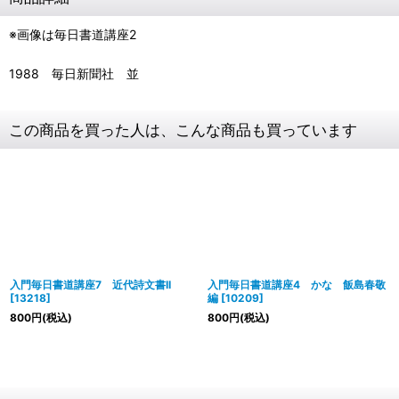
※画像は毎日書道講座2
1988 毎日新聞社 並
この商品を買った人は、こんな商品も買っています
入門毎日書道講座7 近代詩文書II
入門毎日書道講座4 かな 飯島春敬
[
13218
]
編
[
10209
]
800
円
(税込)
800
円
(税込)