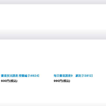
書道技法講座 楷書編
[
14924
]
毎日書道講座9 篆刻
[
13812
]
600
円
(税込)
990
円
(税込)