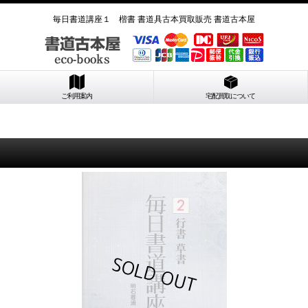
毎日書道講座１ 楷書 書道具古本買取販売 書道古本屋
ご利用案内
宅配買取について