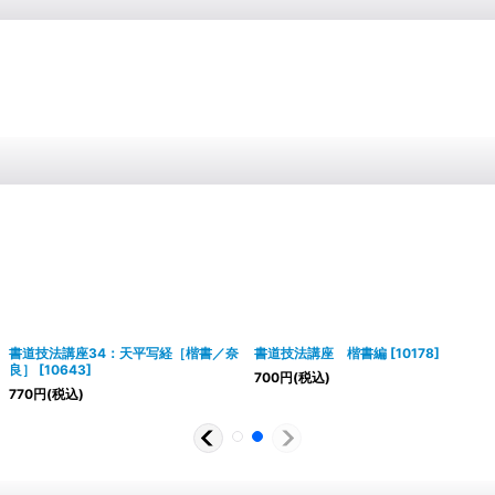
書道技法講座34：天平写経［楷書／奈
書道技法講座 楷書編
[
10178
]
良］
[
10643
]
700
円
(税込)
770
円
(税込)