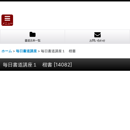
メニュー
書道古本一覧
お問い合わせ
ホーム
>
毎日書道講座
>
毎日書道講座１ 楷書
毎日書道講座１ 楷書
[
14082
]