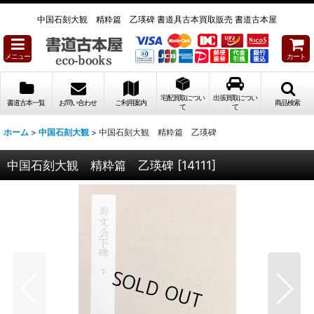
中国石刻大観 精粋篇 乙瑛碑 書道具古本買取販売 書道古本屋
メニュー
カート
宅配買取につい
出張買取につい
書道古本一覧
お問い合わせ
ご利用案内
商品検索
て
て
ホーム
>
中国石刻大観
>
中国石刻大観 精粋篇 乙瑛碑
中国石刻大観 精粋篇 乙瑛碑
[
14111
]