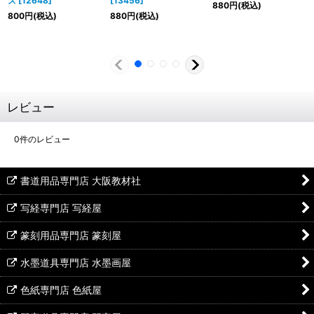
ズ
[
12648
]
[
13456
]
880
円
(税込)
800
円
(税込)
880
円
(税込)
レビュー
0
件のレビュー
書道用品専門店 大阪教材社
写経専門店 写経屋
篆刻用品専門店 篆刻屋
水墨道具専門店 水墨画屋
色紙専門店 色紙屋