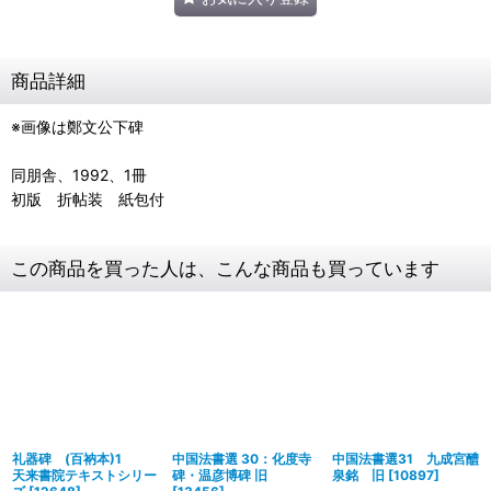
商品詳細
※画像は鄭文公下碑
同朋舎、1992、1冊
初版 折帖装 紙包付
この商品を買った人は、こんな商品も買っています
礼器碑 (百衲本)1
中国法書選 30：化度寺
中国法書選31 九成宮醴
天来書院テキストシリー
碑・温彦博碑 旧
泉銘 旧
[
10897
]