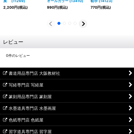
展
[
11269
]
オールカラー
[
13410
]
帖学
[
14123
]
2,200
円
(税込)
990
円
(税込)
770
円
(税込)
レビュー
0
件のレビュー
書道用品専門店 大阪教材社
写経専門店 写経屋
篆刻用品専門店 篆刻屋
水墨道具専門店 水墨画屋
色紙専門店 色紙屋
習字道具専門店 習字屋