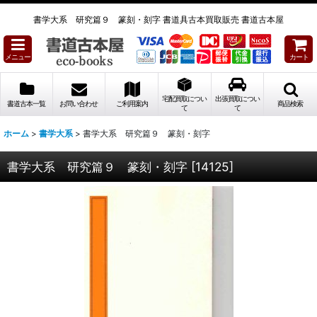
書学大系 研究篇９ 篆刻・刻字 書道具古本買取販売 書道古本屋
メニュー
カート
宅配買取につい
出張買取につい
書道古本一覧
お問い合わせ
ご利用案内
商品検索
て
て
ホーム
>
書学大系
>
書学大系 研究篇９ 篆刻・刻字
書学大系 研究篇９ 篆刻・刻字
[
14125
]