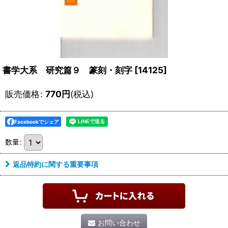
書学大系 研究篇９ 篆刻・刻字
[
14125
]
販売価格
:
770
円
(税込)
Facebookでシェア
数量
:
返品特約に関する重要事項
お問い合わせ