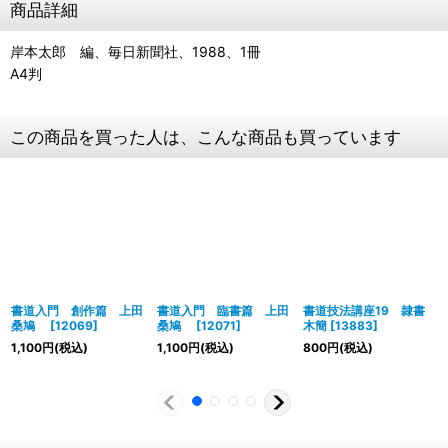
商品詳細
岸本太郎 編、毎日新聞社、1988、1冊
A4判
この商品を買った人は、こんな商品も買っています
書道入門 創作篇 上田
書道入門 臨書篇 上田
書道技法講座19 隷書
桑鳩
[
12069
]
桑鳩
[
12071
]
木簡
[
13883
]
1,100
円
(税込)
1,100
円
(税込)
800
円
(税込)