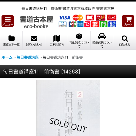
毎日書道講座11 前衛書 書道具古本買取販売 書道古本屋
メニュー
カート
宅配買取につい
出張買取につい
書道古本一覧
お問い合わせ
ご利用案内
商品検索
て
て
ホーム
>
毎日書道講座
>
毎日書道講座11 前衛書
毎日書道講座11 前衛書
[
14268
]