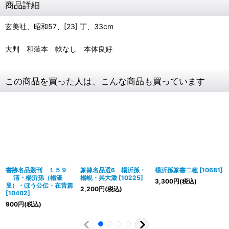
商品詳細
玄美社、昭和57、[23] 丁、33cm
大判 和装本 帙なし 本体良好
この商品を買った人は、こんな商品も買っています
書跡名品叢刊 １５９
篆隷名品選6 楊沂孫・
楊沂孫篆書二種
[
10681
]
清・楊沂孫（楊濠
楊峴・呉大澂
[
10225
]
3,300
円
(税込)
叟）・ほう公伝・在昔篇
2,200
円
(税込)
[
10402
]
900
円
(税込)