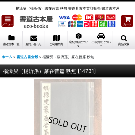
楊濠叟（楊沂孫）篆在昔篇 秩無 書道具古本買取販売 書道古本屋
メニュー
カート
宅配買取につい
出張買取につい
書道古本一覧
お問い合わせ
ご利用案内
商品検索
て
て
ホーム
>
書道古書全般
>
楊濠叟（楊沂孫）篆在昔篇 秩無
楊濠叟（楊沂孫）篆在昔篇 秩無
[
14731
]