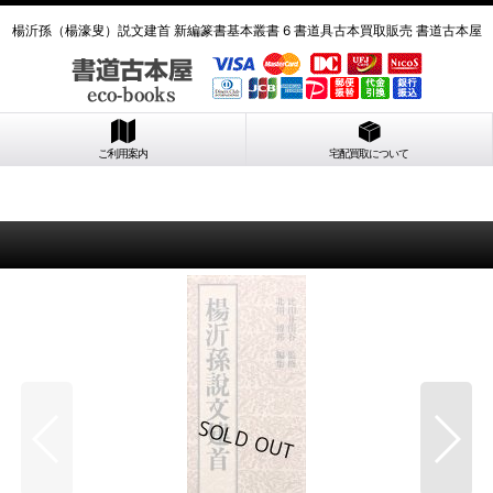
楊沂孫（楊濠叟）説文建首 新編篆書基本叢書 6 書道具古本買取販売 書道古本屋
ご利用案内
宅配買取について