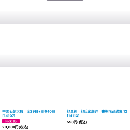
中国石刻大観 全29冊+別巻10冊
顔真卿 顔氏家廟碑 書聖名品選集 12
[
14107
]
[
14113
]
550
円
(税込)
29,800
円
(税込)