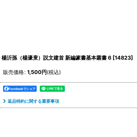
楊沂孫（楊濠叟）説文建首 新編篆書基本叢書 6
[
14823
]
販売価格
:
1,500
円
(税込)
Facebookでシェア
返品特約に関する重要事項