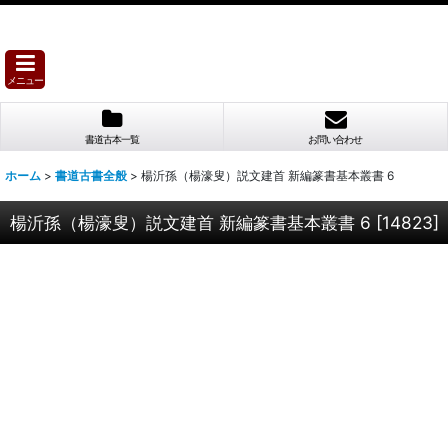
メニュー
書道古本一覧
お問い合わせ
ホーム
>
書道古書全般
>
楊沂孫（楊濠叟）説文建首 新編篆書基本叢書 6
楊沂孫（楊濠叟）説文建首 新編篆書基本叢書 6
[
14823
]