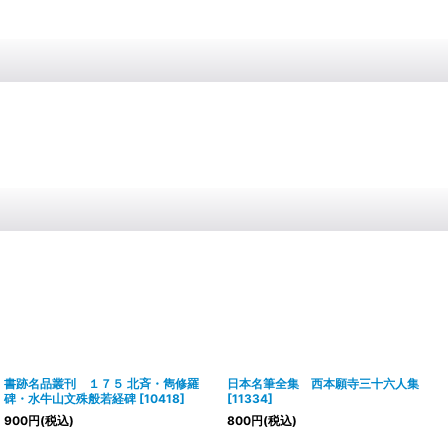
書跡名品叢刊 １７５ 北斉・雋修羅
日本名筆全集 西本願寺三十六人集
碑・水牛山文殊般若経碑
[
10418
]
[
11334
]
900
円
(税込)
800
円
(税込)