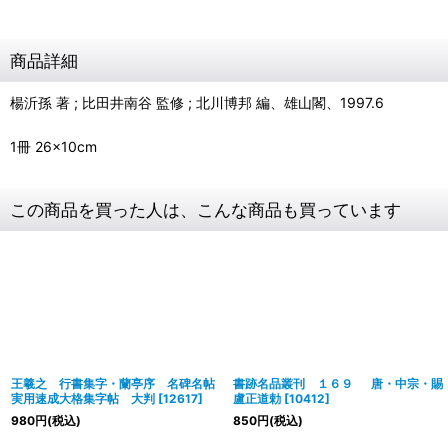
商品詳細
楊沂孫 著 ; 比田井南谷 監修 ; 北川博邦 編、雄山閣、1997.6
1冊 26×10cm
この商品を買った人は、こんな商品も買っています
王羲之 行書集字・蘭亭序 名碑名帖
書跡名品叢刊 １６９ 唐・中宗・賜
実用速成大格集字帖 大判
[
12617
]
盧正道勅
[
10412
]
980
円
(税込)
850
円
(税込)