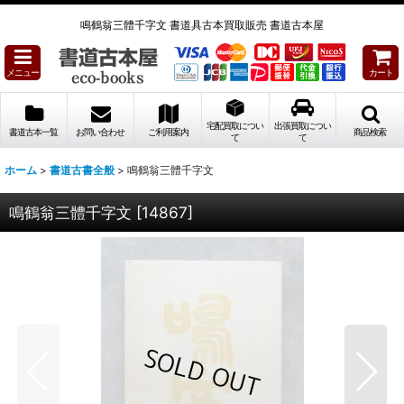
鳴鶴翁三體千字文 書道具古本買取販売 書道古本屋
メニュー
カート
宅配買取につい
出張買取につい
書道古本一覧
お問い合わせ
ご利用案内
商品検索
て
て
ホーム
>
書道古書全般
>
鳴鶴翁三體千字文
鳴鶴翁三體千字文
[
14867
]