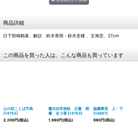
商品詳細
日下部鳴鶴著、解説 鈴木香雨・鈴木史楼 、文海堂、27cm
この商品を買った人は、こんな商品も買っています
心の杖ことば字典
書法自学座帖 正書 楷
臨書聚英 上・下
[
14752
]
書 全３冊
[
14753
]
[
14887
]
2,200
円
(税込)
1,980
円
(税込)
980
円
(税込)