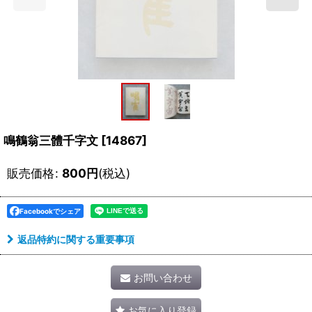
鳴鶴翁三體千字文
[
14867
]
販売価格
:
800
円
(税込)
Facebookでシェア
返品特約に関する重要事項
お問い合わせ
お気に入り登録