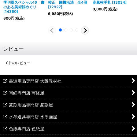
季刊墨スペシャル16 書
校正 圓機活法 全4冊
高鳳翰手札
[
13034
]
のある美術館めぐり
[
12927
]
3,000
円
(税込)
[
14360
]
6,980
円
(税込)
800
円
(税込)
レビュー
0
件のレビュー
書道用品専門店 大阪教材社
写経専門店 写経屋
篆刻用品専門店 篆刻屋
水墨道具専門店 水墨画屋
色紙専門店 色紙屋