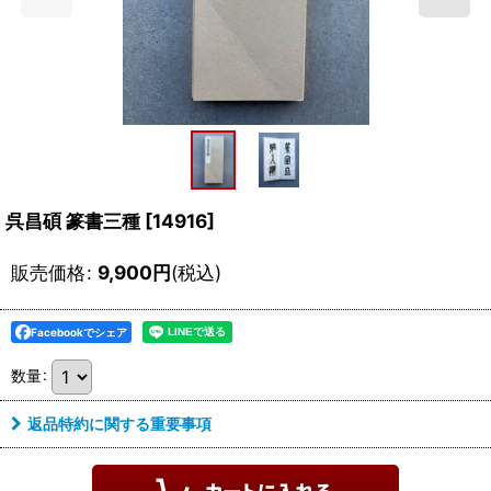
呉昌碩 篆書三種
[
14916
]
販売価格
:
9,900
円
(税込)
Facebookでシェア
数量
:
返品特約に関する重要事項