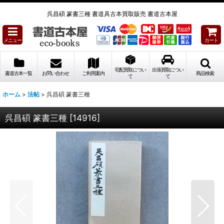
呉昌碩 篆書三種 書道具古本買取販売 書道古本屋
メニュー
カート
宅配買取につい
出張買取につい
書道古本一覧
お問い合わせ
ご利用案内
商品検索
て
て
ホーム
>
法帖
>
呉昌碩 篆書三種
呉昌碩 篆書三種
[
14916
]