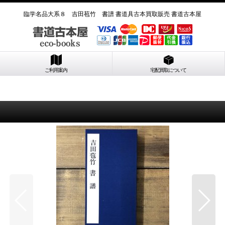
臨学名品大系８ 吉田苞竹 書譜 書道具古本買取販売 書道古本屋
ご利用案内
宅配買取について