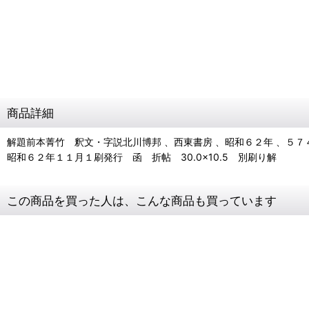
商品詳細
解題前本菁竹 釈文・字説北川博邦 、西東書房 、昭和６２年 、５７４
昭和６２年１１月１刷発行 函 折帖 30.0×10.5 別刷り解
この商品を買った人は、こんな商品も買っています