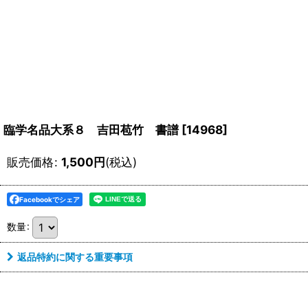
臨学名品大系８ 吉田苞竹 書譜
[
14968
]
販売価格
:
1,500
円
(税込)
Facebookでシェア
数量
:
返品特約に関する重要事項