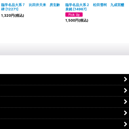
臨学名品大系７ 比田井天来 房玄齢
臨学名品大系２ 松田雪柯 九成宮醴
碑
[
12271
]
泉銘
[
14967
]
1,320
円
(税込)
1,500
円
(税込)