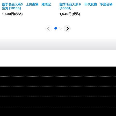
臨学名品大系5 上田桑鳩 灌頂記
臨学名品大系９ 田代秋鶴 争座位稿
空海
[
10155
]
[
10001
]
1,500
円
(税込)
1,540
円
(税込)