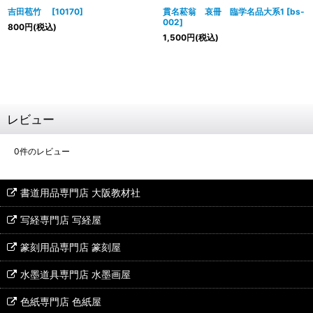
吉田苞竹
[
10170
]
貫名菘翁 哀冊 臨学名品大系1
[
bs-
002
]
800
円
(税込)
1,500
円
(税込)
レビュー
0
件のレビュー
書道用品専門店 大阪教材社
写経専門店 写経屋
篆刻用品専門店 篆刻屋
水墨道具専門店 水墨画屋
色紙専門店 色紙屋