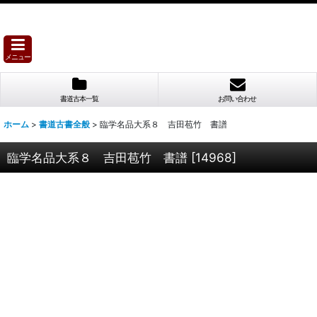
メニュー
書道古本一覧
お問い合わせ
ホーム
>
書道古書全般
>
臨学名品大系８ 吉田苞竹 書譜
臨学名品大系８ 吉田苞竹 書譜
[
14968
]