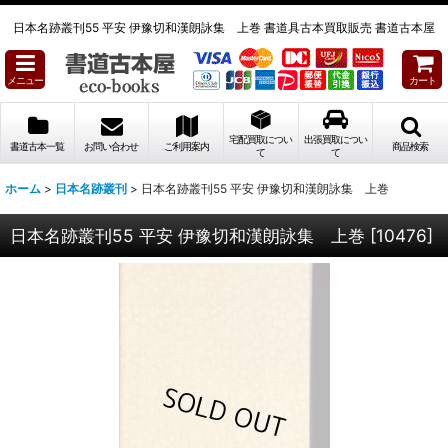
日本名跡叢刊55 平安 伊豫切和漢朗詠集 上巻 書道具古本買取販売 書道古本屋
メニュー
カート
宅配買取につい
出張買取につい
書道古本一覧
お問い合わせ
ご利用案内
商品検索
て
て
ホーム
>
日本名跡叢刊
>
日本名跡叢刊55 平安 伊豫切和漢朗詠集 上巻
日本名跡叢刊55 平安 伊豫切和漢朗詠集 上巻
[
10476
]