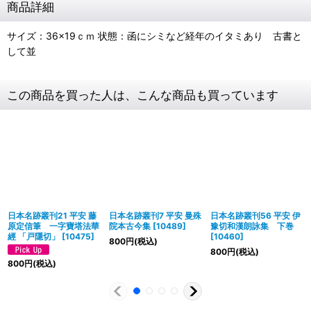
商品詳細
サイズ：36×19ｃｍ 状態：函にシミなど経年のイタミあり 古書と
して並
この商品を買った人は、こんな商品も買っています
日本名跡叢刊21 平安 藤
日本名跡叢刊7 平安 曼殊
日本名跡叢刊56 平安 伊
原定信筆 一字寶塔法華
院本古今集
[
10489
]
豫切和漢朗詠集 下巻
經 「戸隱切」
[
10475
]
[
10460
]
800
円
(税込)
800
円
(税込)
800
円
(税込)