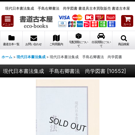
現代日本書法集成 手島右卿書法 尚学図書 書道具古本買取販売 書道古本屋
メニュー
カート
宅配買取につい
出張買取につい
書道古本一覧
お問い合わせ
ご利用案内
商品検索
て
て
ホーム
>
現代日本書法集成
>
現代日本書法集成 手島右卿書法 尚学図書
現代日本書法集成 手島右卿書法 尚学図書
[
10552
]