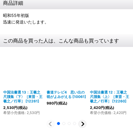
商品詳細
昭和55年初版
迅速に発送いたします。
この商品を買った人は、こんな商品も買っています
中国法書選 13：王羲之
書道テレビ4 思い出の
中国法書選 12：王羲之
尺牘集〈下〉［東晋・王
硯がよみがえる
[
10061
]
尺牘集〈上〉［東晋・王
羲之／行草］
[
12261
]
羲之／行草］
[
12260
]
980
円
(税込)
2,530
円
(税込)
2,420
円
(税込)
希望小売価格
:
2,530
円
希望小売価格
:
2,420
円