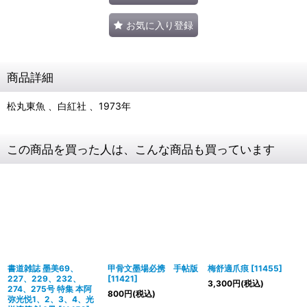
お気に入り登録
商品詳細
松丸東魚 、白紅社 、1973年
この商品を買った人は、こんな商品も買っています
書道雑誌 墨美69、
甲骨文墨場必携 手帖版
梅舒適爪痕
[
11455
]
227、229、232、
[
11421
]
3,300
円
(税込)
274、275号 特集 本阿
800
円
(税込)
弥光悦1、2、3、4、光