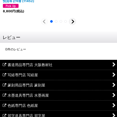
悦流等 計6冊
[
11452
]
8,800
円
(税込)
レビュー
0
件のレビュー
書道用品専門店 大阪教材社
写経専門店 写経屋
篆刻用品専門店 篆刻屋
水墨道具専門店 水墨画屋
色紙専門店 色紙屋
習字道具専門店 習字屋