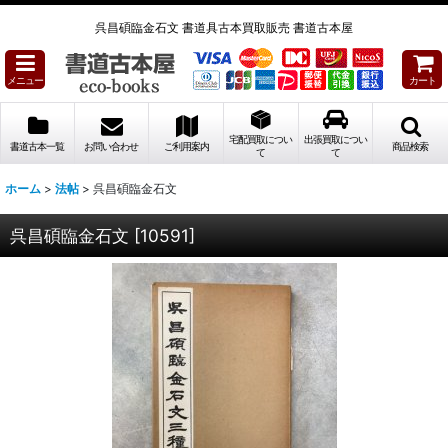
呉昌碩臨金石文 書道具古本買取販売 書道古本屋
メニュー
カート
宅配買取につい
出張買取につい
書道古本一覧
お問い合わせ
ご利用案内
商品検索
て
て
ホーム
>
法帖
>
呉昌碩臨金石文
呉昌碩臨金石文
[
10591
]